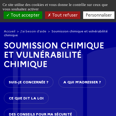
Panneau de gestion des cookies
Ce site utilise des cookies et vous donne le contrôle sur ceux que
vous souhaitez activer
Tout accepter
Tout refuser
Personnaliser
Aller
Aller
à
au
Accueil
J'ai besoin d'aide
Soumission chimique et vulnérabilité
la
contenu
chimique
navigation
principal
SOUMISSION CHIMIQUE
ET VULNÉRABILITÉ
CHIMIQUE
SUIS-JE CONCERNÉE ?
A QUI M'ADRESSER ?
CE QUE DIT LA LOI
DES CONSEILS POUR MA SÉCURITÉ