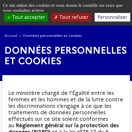
Panneau de gestion des cookies
Ce site utilise des cookies et vous donne le contrôle sur ceux que
vous souhaitez activer
Tout accepter
Tout refuser
Personnaliser
Aller
Aller
à
au
Accueil
Données personnelles et cookies
la
contenu
navigation
principal
DONNÉES PERSONNELLES
ET COOKIES
Le ministère chargé de l’Égalité entre les
femmes et les hommes et de la lutte contre
les discriminations s'engage à ce que les
traitements de données personnelles
effectués sur ce site soient conformes
au
Règlement général sur la protection des