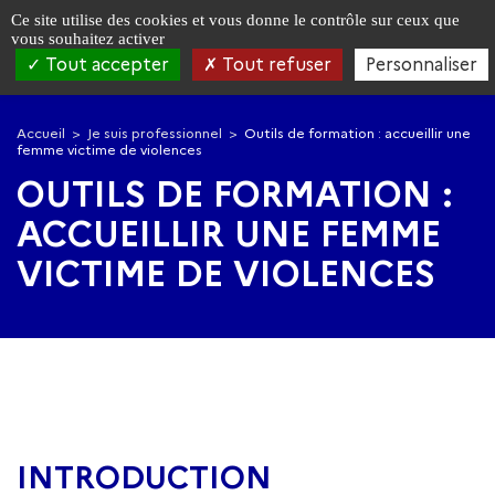
Panneau de gestion des cookies
Ce site utilise des cookies et vous donne le contrôle sur ceux que
vous souhaitez activer
Tout accepter
Tout refuser
Personnaliser
Aller
Aller
à
au
Accueil
Je suis professionnel
Outils de formation : accueillir une
la
contenu
femme victime de violences
navigation
principal
OUTILS DE FORMATION :
ACCUEILLIR UNE FEMME
VICTIME DE VIOLENCES
INTRODUCTION