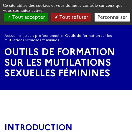
Panneau de gestion des cookies
Ce site utilise des cookies et vous donne le contrôle sur ceux que
vous souhaitez activer
Tout accepter
Tout refuser
Personnaliser
Aller
Aller
à
au
Accueil
Je suis professionnel
Outils de formation sur les
la
contenu
mutilations sexuelles féminines
navigation
principal
OUTILS DE FORMATION
SUR LES MUTILATIONS
SEXUELLES FÉMININES
INTRODUCTION