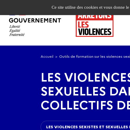
Panneau de gestion des cookies
Ce site utilise des cookies et vous donne l
Aller
Aller
à
au
Accueil
Outils de formation sur les violences sexi
la
contenu
navigation
principal
LES VIOLENCES
SEXUELLES DA
COLLECTIFS D
LES VIOLENCES SEXISTES ET SEXUELLES