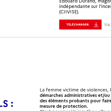
Edouard Durand, magist
indépendante sur l'inces
(CIIVISE).
TÉLÉCHARGER
114
La femme victime de violences, 
démarches administratives et/ou j
S :
des éléments probants pour faire 
mesure de protection.