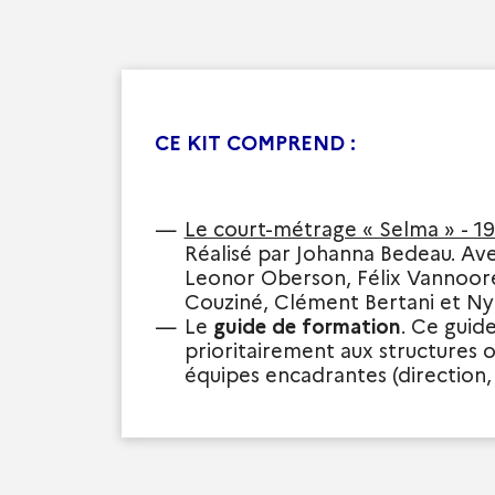
CE KIT COMPREND :
Le court-métrage « Selma » - 1
Réalisé par Johanna Bedeau. Av
Leonor Oberson, Félix Vannoor
Couziné, Clément Bertani et N
Le
guide de formation
.
Ce guide
guide s’adresse égal
prioritairement aux structures o
équipes encadrantes (direction,