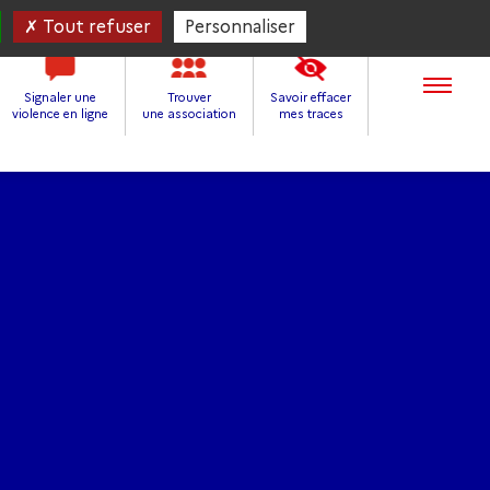
Tout refuser
Personnaliser
Signaler une
Trouver
Savoir effacer
violence en ligne
une association
mes traces