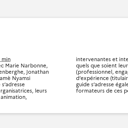
9 min
intervenantes et int
ec Marie Narbonne,
quels que soient leur
enberghe, Jonathan
(professionnel, enga
yamè Nyamsi
d’expérience (titulai
 s’adresse
ement aux formatrices et
rganisatrices, leurs
formateurs de ces p
 animation,