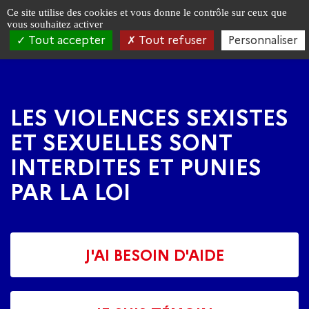
Panneau de gestion des cookies
Ce site utilise des cookies et vous donne le contrôle sur ceux que
vous souhaitez activer
Tout accepter
Tout refuser
Personnaliser
Aller
Aller
à
au
la
contenu
navigation
principal
LES VIOLENCES SEXISTES
ET SEXUELLES SONT
INTERDITES ET PUNIES
PAR LA LOI
J'AI BESOIN D'AIDE