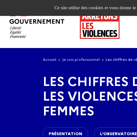
Panneau de gestion des cookies
Ce site utilise des cookies et vous donne l
Aller
Aller
à
au
Accueil
Je suis professionnel
Les chiffres de r
la
contenu
navigation
principal
LES CHIFFRES
LES VIOLENCE
FEMMES
PRÉSENTATION
L'OBSERVATOIRE