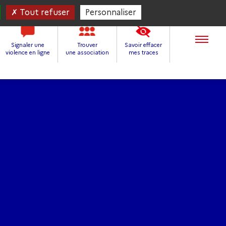
Tout refuser
Personnaliser
Signaler une
Trouver
Savoir effacer
violence en ligne
une association
mes traces