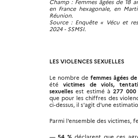
Champ : Femmes âgées de 18 ans
en France hexagonale, en Mart
Réunion.
Source : Enquête « Vécu et res
2024 - SSMSI.
LES VIOLENCES SEXUELLES
Le nombre de
femmes âgées de 
été
victimes de viols, tentat
sexuelles
est estimé à
277 000
que pour les chiffres des violen
ci-dessus, il s'agit d'une estimat
Parmi l'ensemble des victimes,
54 %
déclarent que
ces agr